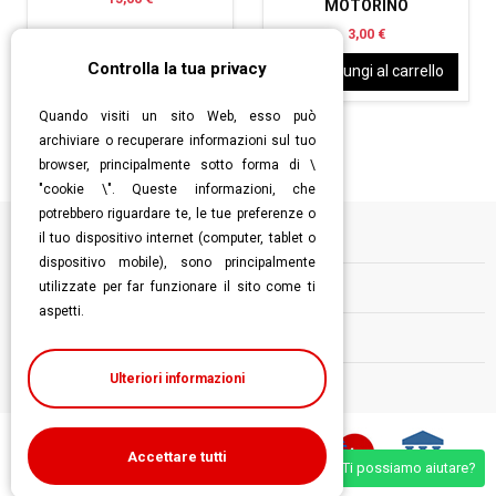
MOTORINO
3,00 €
Controlla la tua privacy
Aggiungi al carrello
Aggiungi al carrello
Quando visiti un sito Web, esso può
archiviare o recuperare informazioni sul tuo
browser, principalmente sotto forma di \
"cookie \". Queste informazioni, che
potrebbero riguardare te, le tue preferenze o
il tuo dispositivo internet (computer, tablet o
Informazioni
dispositivo mobile), sono principalmente
utilizzate per far funzionare il sito come ti
Contatti
aspetti.
Follow us
Ulteriori informazioni
Accettare tutti
Ti possiamo aiutare?