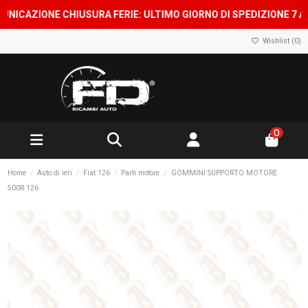
AZIONE CHIUSURA FERIE: ULTIMO GIORNO DI SPEDIZIONE 7 AGOSTO
Wishlist (
0
)
0
Home
Auto di ieri
Fiat 126
Parti motore
GOMMINI SUPPORTO MOTORE
500R 126