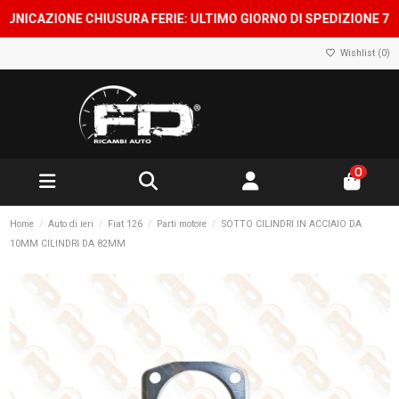
AZIONE CHIUSURA FERIE: ULTIMO GIORNO DI SPEDIZIONE 7 AGOST
Wishlist (
0
)
0
Home
Auto di ieri
Fiat 126
Parti motore
SOTTO CILINDRI IN ACCIAIO DA
10MM CILINDRI DA 82MM