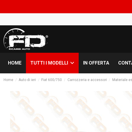
CO
HOME
IN OFFERTA
CONT
TUTTI I MODELLI
Home
Auto di ieri
Fiat 600/750
Carrozzeria e accessori
Materiale e