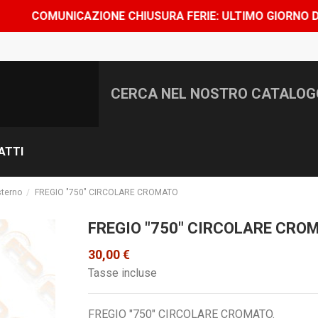
MUNICAZIONE CHIUSURA FERIE: ULTIMO GIORNO DI SPEDIZI
ATTI
sterno
FREGIO "750" CIRCOLARE CROMATO
FREGIO "750" CIRCOLARE CRO
30,00 €
Tasse incluse
FREGIO "750" CIRCOLARE CROMATO.