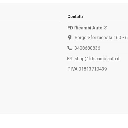
Contatti
FD Ricambi Auto ®
Borgo Sforzacosta 160 - 
3408680836
shop@fdricambiauto.it
P.IVA 01813710439