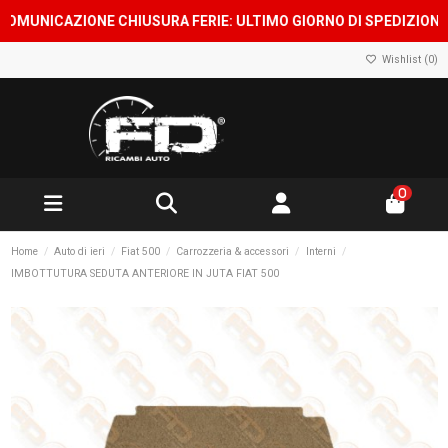
UNICAZIONE CHIUSURA FERIE: ULTIMO GIORNO DI SPEDIZIONE 7 A
Wishlist (
0
)
0
Home
Auto di ieri
Fiat 500
Carrozzeria & accessori
Interni
IMBOTTUTURA SEDUTA ANTERIORE IN JUTA FIAT 500