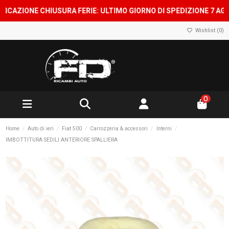
IONE CHIUSURA FERIE: ULTIMO GIORNO DI SPEDIZIONE 7 AGOSTO,
Wishlist (
0
)
0
Home
Auto di ieri
Fiat 500
Carrozzeria & accessori
Interni
IMBOTTITURA SEDILI ANTERIORE SPALLIERA