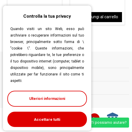
Controlla la tua privacy
Aggiungi al carrello
Aggiungi al carrello
Quando visiti un sito Web, esso può
archiviare o recuperare informazioni sul tuo
browser, principalmente sotto forma di \
"cookie \". Queste informazioni, che
potrebbero riguardare te, le tue preferenze o
il tuo dispositivo internet (computer, tablet o
Informazioni
dispositivo mobile), sono principalmente
utilizzate per far funzionare il sito come ti
Contatti
aspetti.
Follow us
Ulteriori informazioni
Accettare tutti
Ti possiamo aiutare?