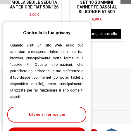
MOLLA SEDILE SEDUTA
SET 10 GOMMINI
ANTERIORE FIAT 500/126
CANNETTE BASSI AL
SILICONE FIAT 500
2,00 €
6,00 €
Controlla la tua privacy
Aggiungi al carrello
Aggiungi al carrello
Quando visiti un sito Web, esso può
archiviare o recuperare informazioni sul tuo
browser, principalmente sotto forma di \
"cookie \". Queste informazioni, che
potrebbero riguardare te, le tue preferenze o
il tuo dispositivo internet (computer, tablet o
Informazioni
dispositivo mobile), sono principalmente
utilizzate per far funzionare il sito come ti
Contatti
aspetti.
Follow us
Ulteriori informazioni