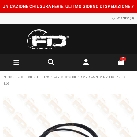
AZIONE CHIUSURA FERIE: ULTIMO GIORNO DI SPEDIZIONE 7 AGOST
Wishlist (
0
)
0
Home
Auto di ieri
Fiat 126
Cavi e comandi
CAVO CONTA KM FIAT 500 R
126