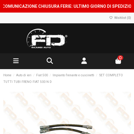
OMUNICAZIONE CHIUSURA FERIE: ULTIMO GIORNO DI SPEDIZIONE 7 
Wishlist (
0
)
0
Home
Auto di ieri
Fiat 500
Impianto frenante e cuscinetti
SET COMPLETO
TUTTI TUBI FRENO FIAT 500 N D