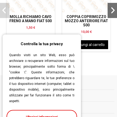
MOLLA RICHIAMO CAVO
COPPIA COPRIMOZZO
FRENO A MANO FIAT 500
MOZZO ANTERIORE FIAT
500
1,50 €
10,00 €
Controlla la tua privacy
Aggiungi al carrello
Aggiungi al carrello
Quando visiti un sito Web, esso può
archiviare o recuperare informazioni sul tuo
browser, principalmente sotto forma di \
"cookie \". Queste informazioni, che
potrebbero riguardare te, le tue preferenze o
il tuo dispositivo internet (computer, tablet o
Informazioni
dispositivo mobile), sono principalmente
utilizzate per far funzionare il sito come ti
Contatti
aspetti.
Follow us