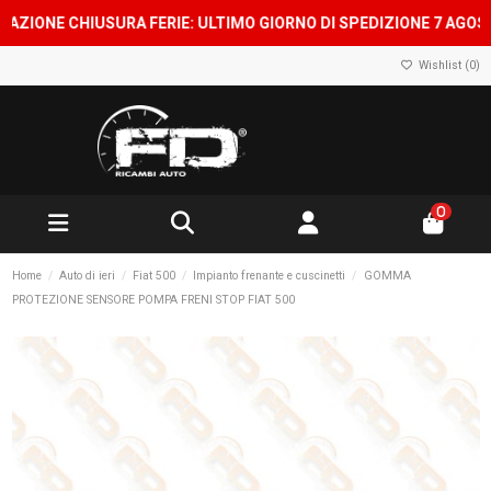
NE CHIUSURA FERIE: ULTIMO GIORNO DI SPEDIZIONE 7 AGOSTO, SH
Wishlist (
0
)
0
Home
Auto di ieri
Fiat 500
Impianto frenante e cuscinetti
GOMMA
PROTEZIONE SENSORE POMPA FRENI STOP FIAT 500