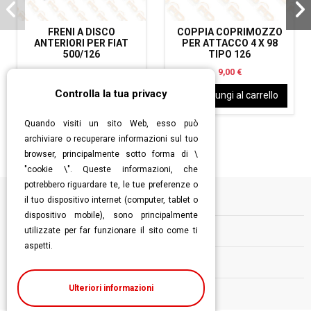
FRENI A DISCO
COPPIA COPRIMOZZO
ANTERIORI PER FIAT
PER ATTACCO 4 X 98
500/126
TIPO 126
73,00 €
9,00 €
Controlla la tua privacy
Aggiungi al carrello
Aggiungi al carrello
Quando visiti un sito Web, esso può
archiviare o recuperare informazioni sul tuo
browser, principalmente sotto forma di \
"cookie \". Queste informazioni, che
potrebbero riguardare te, le tue preferenze o
il tuo dispositivo internet (computer, tablet o
Informazioni
dispositivo mobile), sono principalmente
utilizzate per far funzionare il sito come ti
Contatti
aspetti.
Follow us
Ulteriori informazioni