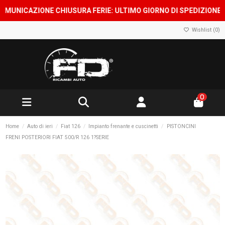
ICAZIONE CHIUSURA FERIE: ULTIMO GIORNO DI SPEDIZIONE 7 AGO
Wishlist (
0
)
0
Home
Auto di ieri
Fiat 126
Impianto frenante e cuscinetti
PISTONCINI
FRENI POSTERIORI FIAT 500/R 126 1?SERIE