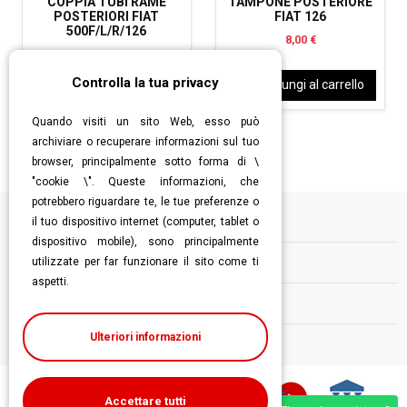
COPPIA TUBI RAME
TAMPONE POSTERIORE
POSTERIORI FIAT
FIAT 126
500F/L/R/126
8,00 €
19,00 €
Controlla la tua privacy
Aggiungi al carrello
Aggiungi al carrello
Quando visiti un sito Web, esso può
archiviare o recuperare informazioni sul tuo
browser, principalmente sotto forma di \
"cookie \". Queste informazioni, che
potrebbero riguardare te, le tue preferenze o
il tuo dispositivo internet (computer, tablet o
Informazioni
dispositivo mobile), sono principalmente
utilizzate per far funzionare il sito come ti
Contatti
aspetti.
Follow us
Ulteriori informazioni
Accettare tutti