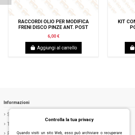
RACCORDI OLIO PER MODIFICA
KIT CO
FRENI DISCO PINZE ANT. POST
P
6,00 €
Aggiungi al carrello
Informazioni
Spedizione e Consegna
Controlla la tua privacy
Termini e condizioni d'uso
Privacy Policy
Quando visiti un sito Web, esso può archiviare o recuperare