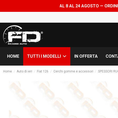
OP CHIUSO DAL 8 AL 24 AGOSTO — ORDINI EVASI A PARTIR
HOME
IN OFFERTA
CONT
TUTTI I MODELLI
Home
Auto di ieri
Fiat 126
Cerchi gomme e accessori
SPESSORI R