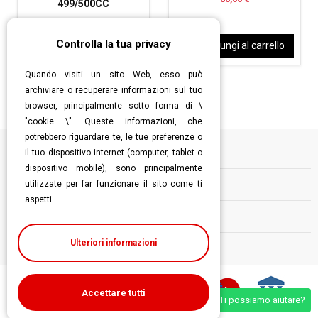
499/500CC
28,00 €
Controlla la tua privacy
Aggiungi al carrello
Aggiungi al carrello
Quando visiti un sito Web, esso può
archiviare o recuperare informazioni sul tuo
browser, principalmente sotto forma di \
"cookie \". Queste informazioni, che
potrebbero riguardare te, le tue preferenze o
il tuo dispositivo internet (computer, tablet o
Informazioni
dispositivo mobile), sono principalmente
utilizzate per far funzionare il sito come ti
Contatti
aspetti.
Follow us
Ulteriori informazioni
Accettare tutti
Ti possiamo aiutare?