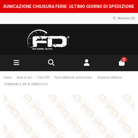
ICAZIONE CHIUSURA FERIE: ULTIMO GIORNO DI SPEDIZIONE 7 AGOS
Wishlist (
0
)
0
Home
Auto di ieri
Fiat 500
Parti elettriche accensione
Impianto elettrico
TERMINALE MTA (MASCHIO)