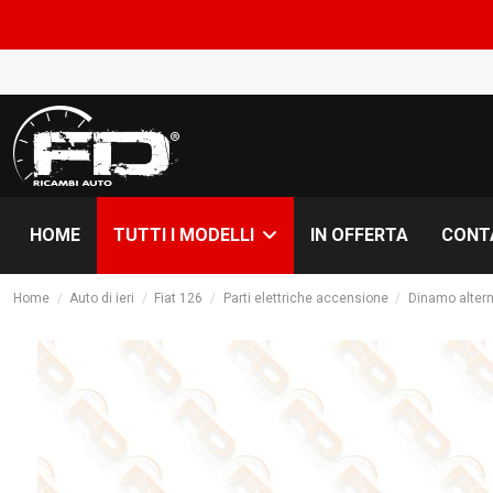
COMUNICAZI
HOME
IN OFFERTA
CONT
TUTTI I MODELLI
Home
Auto di ieri
Fiat 126
Parti elettriche accensione
Dinamo altern