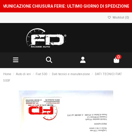
UNICAZIONE CHIUSURA FERIE: ULTIMO GIORNO DI SPEDIZIONE 7 A
Wishlist (
0
)
0
Home
Auto di ieri
Fiat 500
Dati tecnici e manutenzione
DATI TECNICI FIAT
500F