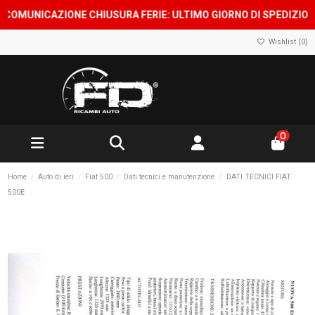
OMUNICAZIONE CHIUSURA FERIE: ULTIMO GIORNO DI SPEDIZIONE 7
Wishlist (
0
)
0
Home
Auto di ieri
Fiat 500
Dati tecnici e manutenzione
DATI TECNICI FIAT
500E