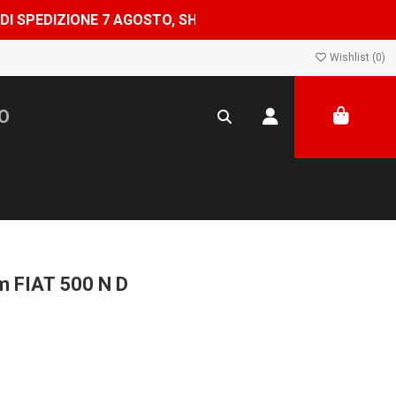
IONE 7 AGOSTO, SHOP CHIUSO DAL 8 AL 24 AGOSTO — ORD
Wishlist (
0
)
 FIAT 500 N D