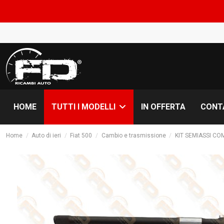
CO
HOME
IN OFFERTA
CONT
TUTTI I MODELLI
Home
Auto di ieri
Fiat 500
Cambio e trasmissione
KIT SEMIASSI CO