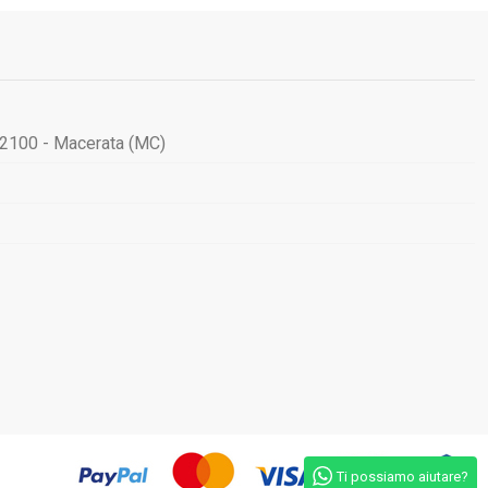
62100 - Macerata (MC)
Ti possiamo aiutare?