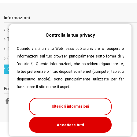
Informazioni
Spedizione e Consegna
Controlla la tua privacy
Termini e condizioni d'uso
Privacy Policy
Quando visiti un sito Web, esso può archiviare o recuperare
informazioni sul tuo browser, principalmente sotto forma di \
Cookie Policy
"cookie \". Queste informazioni, che potrebbero riguardare te,
Controlla la tua privacy
le tue preferenze o il tuo dispositivo internet (computer, tablet o
dispositivo mobile), sono principalmente utilizzate per far
funzionare il sito come ti aspetti.
Follow us
Ulteriori informazioni
Accettare tutti