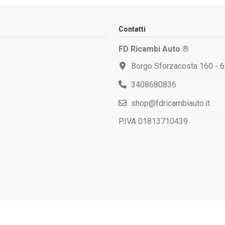
Contatti
FD Ricambi Auto ®
Borgo Sforzacosta 160 - 
3408680836
shop@fdricambiauto.it
P.IVA 01813710439