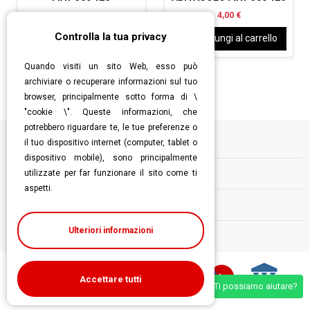
4,00 €
4,00 €
Controlla la tua privacy
Aggiungi al carrello
Aggiungi al carrello
Quando visiti un sito Web, esso può
archiviare o recuperare informazioni sul tuo
browser, principalmente sotto forma di \
"cookie \". Queste informazioni, che
potrebbero riguardare te, le tue preferenze o
il tuo dispositivo internet (computer, tablet o
Informazioni
dispositivo mobile), sono principalmente
utilizzate per far funzionare il sito come ti
Contatti
aspetti.
Follow us
Ulteriori informazioni
Accettare tutti
Ti possiamo aiutare?