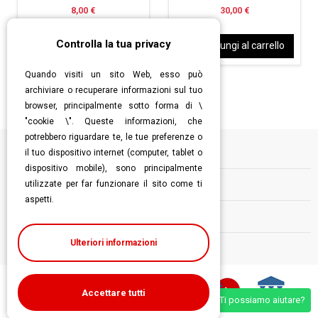
8,00 €
30,00 €
Controlla la tua privacy
Aggiungi al carrello
Aggiungi al carrello
Quando visiti un sito Web, esso può
archiviare o recuperare informazioni sul tuo
browser, principalmente sotto forma di \
"cookie \". Queste informazioni, che
potrebbero riguardare te, le tue preferenze o
il tuo dispositivo internet (computer, tablet o
Informazioni
dispositivo mobile), sono principalmente
utilizzate per far funzionare il sito come ti
Contatti
aspetti.
Follow us
Ulteriori informazioni
Accettare tutti
Ti possiamo aiutare?