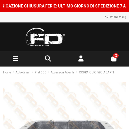
ZIONE CHIUSURA FERIE: ULTIMO GIORNO DI SPEDIZIONE 7 AGOSTO,
Wishlist (
0
)
0
Home
Auto di ieri
Fiat 500
Accessori Abarth
COPPA OLIO 595 ABARTH