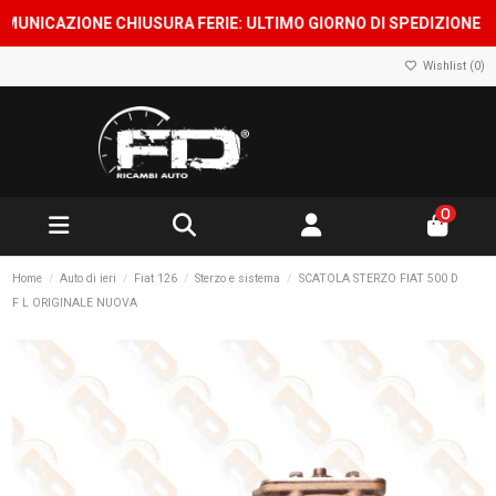
ICAZIONE CHIUSURA FERIE: ULTIMO GIORNO DI SPEDIZIONE 7 AGOS
Wishlist (
0
)
0
Home
Auto di ieri
Fiat 126
Sterzo e sistema
SCATOLA STERZO FIAT 500 D
F L ORIGINALE NUOVA