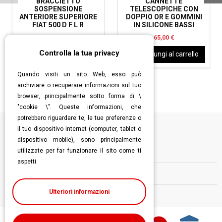
BRACCIETTO
CANNETTE
SOSPENSIONE
TELESCOPICHE CON
ANTERIORE SUPERIORE
DOPPIO OR E GOMMINI
FIAT 500 D F L R
IN SILICONE BASSI
26,00 €
65,00 €
Controlla la tua privacy
Aggiungi al carrello
Aggiungi al carrello
Quando visiti un sito Web, esso può
archiviare o recuperare informazioni sul tuo
browser, principalmente sotto forma di \
"cookie \". Queste informazioni, che
potrebbero riguardare te, le tue preferenze o
il tuo dispositivo internet (computer, tablet o
Informazioni
dispositivo mobile), sono principalmente
utilizzate per far funzionare il sito come ti
Contatti
aspetti.
Follow us
Ulteriori informazioni