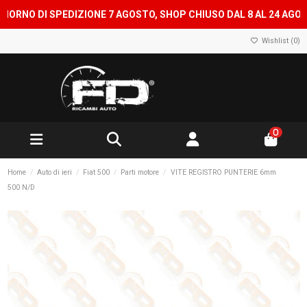
NO DI SPEDIZIONE 7 AGOSTO, SHOP CHIUSO DAL 8 AL 24 AGOSTO 
Wishlist (
0
)
0
Home
Auto di ieri
Fiat 500
Parti motore
VITE REGISTRO PUNTERIE 6mm
500 N/D