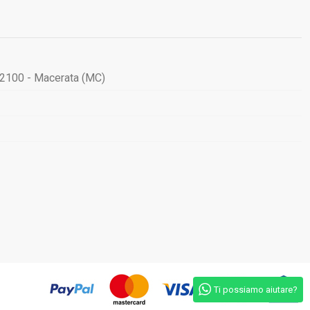
62100 - Macerata (MC)
Ti possiamo aiutare?