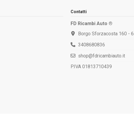
Contatti
FD Ricambi Auto ®
Borgo Sforzacosta 160 - 
3408680836
shop@fdricambiauto.it
P.IVA 01813710439