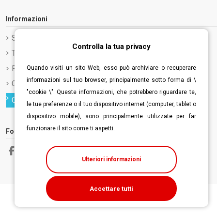
Informazioni
Spedizione e Consegna
Controlla la tua privacy
Termini e condizioni d'uso
Privacy Policy
Quando visiti un sito Web, esso può archiviare o recuperare
informazioni sul tuo browser, principalmente sotto forma di \
Cookie Policy
"cookie \". Queste informazioni, che potrebbero riguardare te,
Controlla la tua privacy
le tue preferenze o il tuo dispositivo internet (computer, tablet o
dispositivo mobile), sono principalmente utilizzate per far
funzionare il sito come ti aspetti.
Follow us
Ulteriori informazioni
Accettare tutti