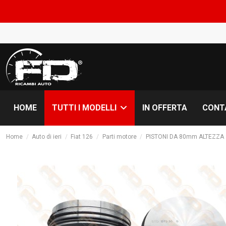
COM
HOME
IN OFFERTA
CONT
TUTTI I MODELLI
Home
Auto di ieri
Fiat 126
Parti motore
PISTONI DA 80mm ALTEZZA