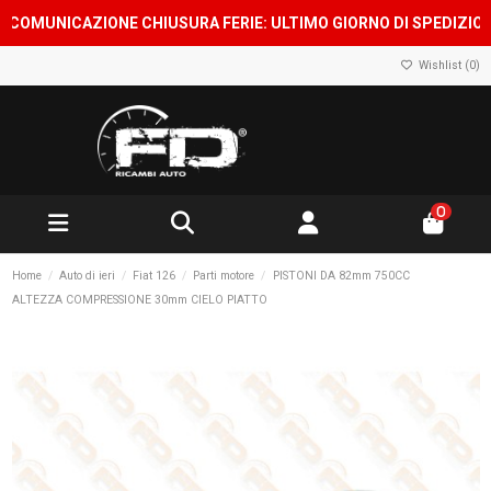
OMUNICAZIONE CHIUSURA FERIE: ULTIMO GIORNO DI SPEDIZIONE 7 
Wishlist (
0
)
0
Home
Auto di ieri
Fiat 126
Parti motore
PISTONI DA 82mm 750CC
ALTEZZA COMPRESSIONE 30mm CIELO PIATTO