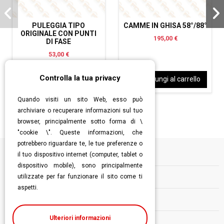
PULEGGIA TIPO
CAMME IN GHISA 58°/88°
ORIGINALE CON PUNTI
195,00 €
DI FASE
53,00 €
Controlla la tua privacy
Aggiungi al carrello
Aggiungi al carrello
Quando visiti un sito Web, esso può
archiviare o recuperare informazioni sul tuo
browser, principalmente sotto forma di \
"cookie \". Queste informazioni, che
potrebbero riguardare te, le tue preferenze o
il tuo dispositivo internet (computer, tablet o
Informazioni
dispositivo mobile), sono principalmente
utilizzate per far funzionare il sito come ti
Contatti
aspetti.
Follow us
Ulteriori informazioni