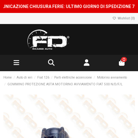
CAZIONE CHIUSURA FERIE: ULTIMO GIORNO DI SPEDIZIONE 7 AGOST
Wishlist (
0
)
0
Home
Auto di ieri
Fiat 126
Parti elettriche accensione
Motorino avviamento
GOMMINO PROTEZIONE ASTA MOTORINO AVVIAMENTO FIAT 500 N/D/F/L