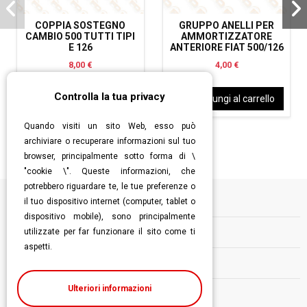
COPPIA SOSTEGNO
GRUPPO ANELLI PER
CAMBIO 500 TUTTI TIPI
AMMORTIZZATORE
E 126
ANTERIORE FIAT 500/126
8,00 €
4,00 €
Controlla la tua privacy
Aggiungi al carrello
Aggiungi al carrello
Quando visiti un sito Web, esso può
archiviare o recuperare informazioni sul tuo
browser, principalmente sotto forma di \
"cookie \". Queste informazioni, che
potrebbero riguardare te, le tue preferenze o
il tuo dispositivo internet (computer, tablet o
Informazioni
dispositivo mobile), sono principalmente
utilizzate per far funzionare il sito come ti
Contatti
aspetti.
Follow us
Ulteriori informazioni