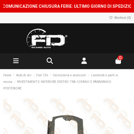
OMUNICAZIONE CHIUSURA FERIE: ULTIMO GIORNO DI SPEDIZIONE 7 
Wishlist (
0
)
0
Home
Auto di ieri
Fiat 126
Carrozzeria e accessori
Lamierati e parti in
resina
RIVESTIMENTO INFERIORE DESTRO TRA COFANO E PARAFANGO
POSTERIORE