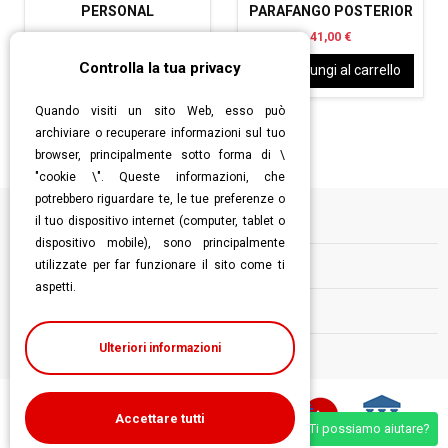
PERSONAL
PARAFANGO POSTERIOR
105,00 €
41,00 €
Controlla la tua privacy
Aggiungi al carrello
Aggiungi al carrello
Quando visiti un sito Web, esso può
archiviare o recuperare informazioni sul tuo
browser, principalmente sotto forma di \
"cookie \". Queste informazioni, che
potrebbero riguardare te, le tue preferenze o
il tuo dispositivo internet (computer, tablet o
Informazioni
dispositivo mobile), sono principalmente
utilizzate per far funzionare il sito come ti
Contatti
aspetti.
Follow us
Ulteriori informazioni
Accettare tutti
Ti possiamo aiutare?