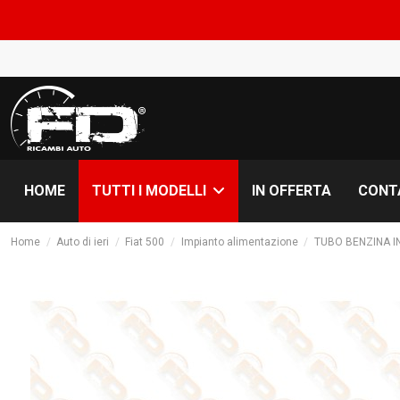
CO
HOME
IN OFFERTA
CONT
TUTTI I MODELLI
Home
Auto di ieri
Fiat 500
Impianto alimentazione
TUBO BENZINA I