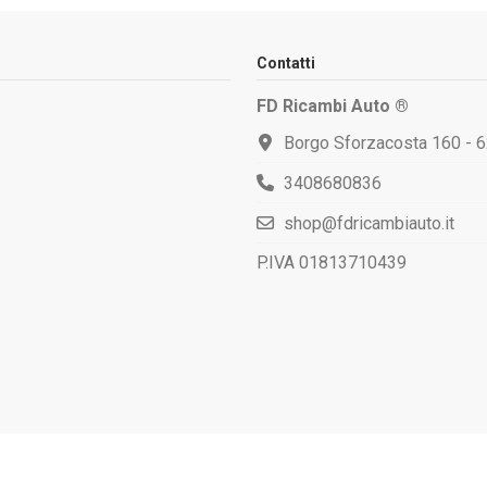
Contatti
FD Ricambi Auto ®
Borgo Sforzacosta 160 - 
3408680836
shop@fdricambiauto.it
P.IVA 01813710439