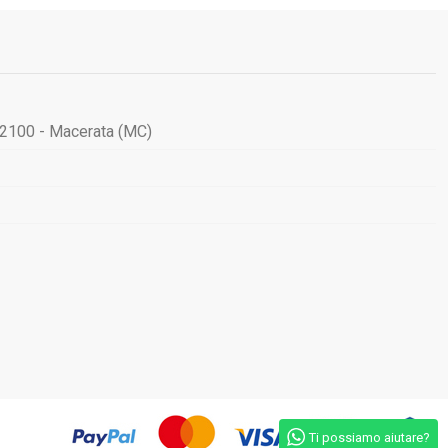
62100 - Macerata (MC)
Ti possiamo aiutare?