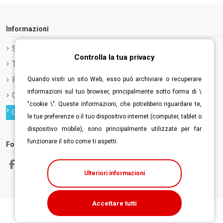
Informazioni
Spedizione e Consegna
Controlla la tua privacy
Termini e condizioni d'uso
Privacy Policy
Quando visiti un sito Web, esso può archiviare o recuperare
informazioni sul tuo browser, principalmente sotto forma di \
Cookie Policy
"cookie \". Queste informazioni, che potrebbero riguardare te,
Controlla la tua privacy
le tue preferenze o il tuo dispositivo internet (computer, tablet o
dispositivo mobile), sono principalmente utilizzate per far
funzionare il sito come ti aspetti.
Follow us
Ulteriori informazioni
Accettare tutti