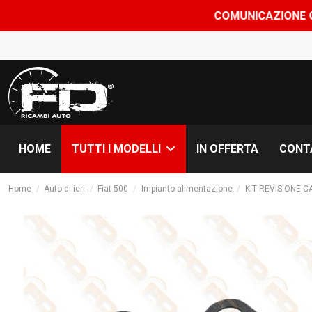
COMUNICAZIONE CHIUSURA FERIE: 
HOME
IN OFFERTA
CONT
TUTTI I MODELLI
Home
Auto di ieri
Fiat 500
Impianto alimentazione
KIT REVISIONE 