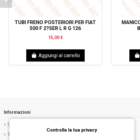
TUBI FRENO POSTERIORI PER FIAT
MANICO
500 F 2?SER L R G 126
B
15,00 €
Aggiungi al carrello
Informazioni
Spedizione e Consegna
Controlla la tua privacy
Termini e condizioni d'uso