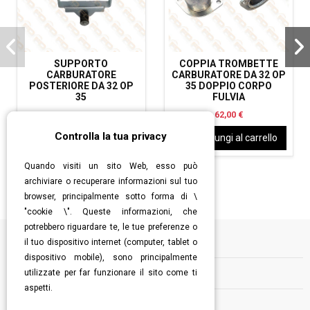
SUPPORTO
COPPIA TROMBETTE
CARBURATORE
CARBURATORE DA 32 OP
POSTERIORE DA 32 OP
35 DOPPIO CORPO
35
FULVIA
35,00 €
62,00 €
Controlla la tua privacy
Aggiungi al carrello
Aggiungi al carrello
Quando visiti un sito Web, esso può
archiviare o recuperare informazioni sul tuo
browser, principalmente sotto forma di \
"cookie \". Queste informazioni, che
potrebbero riguardare te, le tue preferenze o
il tuo dispositivo internet (computer, tablet o
Informazioni
dispositivo mobile), sono principalmente
utilizzate per far funzionare il sito come ti
Contatti
aspetti.