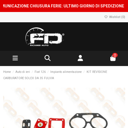
CAZIONE CHIUSURA FERIE: ULTIMO GIORNO DI SPEDIZIONE 7 AGOS
Wishlist (
0
)
0
Home
Auto di ieri
Fiat 126
Impianto alimentazione
KIT REVISIONE
CARBURATORE SOLEX DA 35 FULVIA