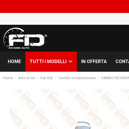
COM
HOME
IN OFFERTA
CONT
TUTTI I MODELLI
Home
Auto di ieri
Fiat 500
Cambio e trasmissione
CAMBIO REVISIO