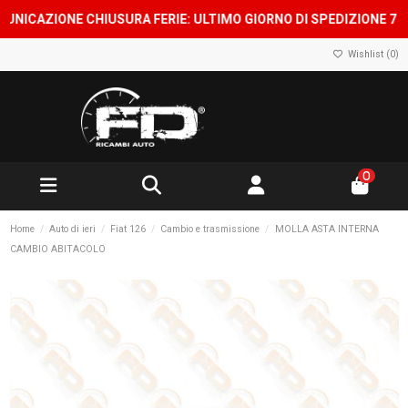
CAZIONE CHIUSURA FERIE: ULTIMO GIORNO DI SPEDIZIONE 7 AGOST
Wishlist (
0
)
0
Home
Auto di ieri
Fiat 126
Cambio e trasmissione
MOLLA ASTA INTERNA
CAMBIO ABITACOLO