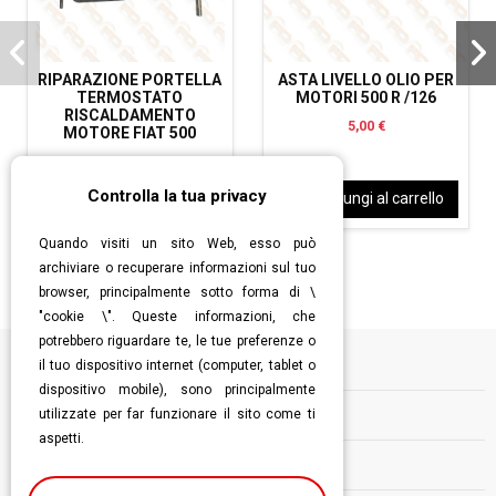
RIPARAZIONE PORTELLA
ASTA LIVELLO OLIO PER
TERMOSTATO
MOTORI 500 R /126
RISCALDAMENTO
5,00 €
MOTORE FIAT 500
26,00 €
Controlla la tua privacy
Aggiungi al carrello
Aggiungi al carrello
Quando visiti un sito Web, esso può
archiviare o recuperare informazioni sul tuo
browser, principalmente sotto forma di \
"cookie \". Queste informazioni, che
potrebbero riguardare te, le tue preferenze o
il tuo dispositivo internet (computer, tablet o
Informazioni
dispositivo mobile), sono principalmente
utilizzate per far funzionare il sito come ti
Contatti
aspetti.
Follow us