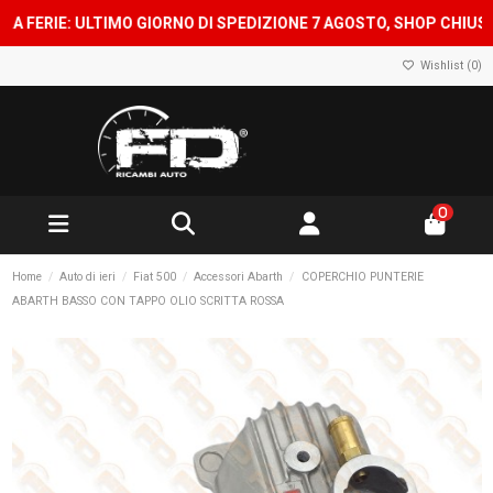
IE: ULTIMO GIORNO DI SPEDIZIONE 7 AGOSTO, SHOP CHIUSO DAL 
Wishlist (
0
)
0
Home
Auto di ieri
Fiat 500
Accessori Abarth
COPERCHIO PUNTERIE
ABARTH BASSO CON TAPPO OLIO SCRITTA ROSSA