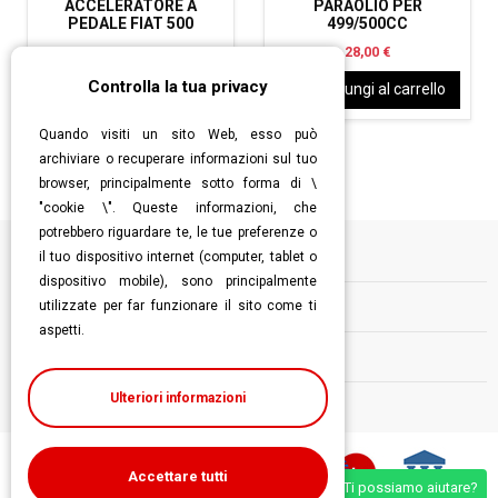
ACCELERATORE A
PARAOLIO PER
PEDALE FIAT 500
499/500CC
2,00 €
28,00 €
Controlla la tua privacy
Aggiungi al carrello
Aggiungi al carrello
Quando visiti un sito Web, esso può
archiviare o recuperare informazioni sul tuo
browser, principalmente sotto forma di \
"cookie \". Queste informazioni, che
potrebbero riguardare te, le tue preferenze o
il tuo dispositivo internet (computer, tablet o
Informazioni
dispositivo mobile), sono principalmente
utilizzate per far funzionare il sito come ti
Contatti
aspetti.
Follow us
Ulteriori informazioni
Accettare tutti
Ti possiamo aiutare?