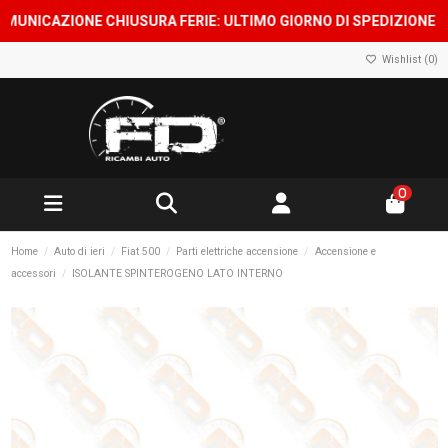
ICAZIONE CHIUSURA FERIE: ULTIMO GIORNO DI SPEDIZIONE 7 AGOS
Wishlist (
0
)
0
Home
Auto di ieri
Fiat 500
Parti elettriche accensione
Accensione e
accessori
ISOLANTE SPINTEROGENO LATO INTERNO